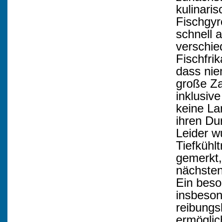
kulinari
Fischgyr
schnell 
verschied
Fischfrik
dass nie
große Za
inklusiv
keine La
ihren Dur
Leider w
Tiefkühl
gemerkt,
nächsten
Ein beso
insbeson
reibungs
ermöglic