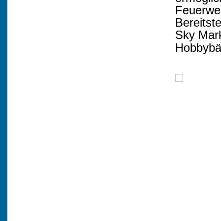
Feuerweh
Bereitst
Sky Mark
Hobbybäc