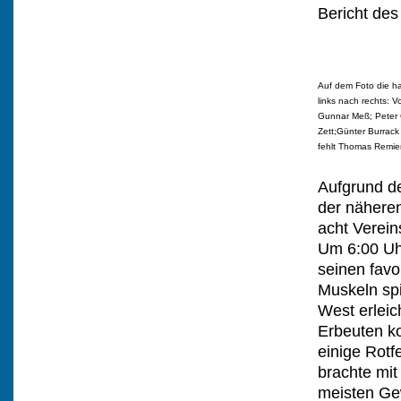
Bericht des
Auf dem Foto die h
links nach rechts: V
Gunnar Meß; Peter 
Zett;Günter Burrack
fehlt Thomas Remie
Aufgrund de
der näheren
acht Verein
Um 6:00 Uhr
seinen favo
Muskeln sp
West erlei
Erbeuten ko
einige Rotf
brachte mi
meisten Ge