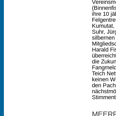
Vereinsm
(Binnenfi
ihre 10 j
Felgentre
Kumutat, 
Suhr, Jür
silbernen
Mitglieds
Harald Fi
überreic
die Zukun
Fangmeld
Teich Net
keinen We
den Pacht
nächstmög
Stimment
MEERF