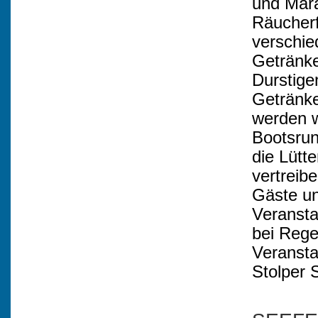
und Mar
Räucherf
verschie
Getränke
Durstige
Getränke
werden w
Bootsrun
die Lütt
vertreib
Gäste un
Veransta
bei Rege
Veransta
Stolper 