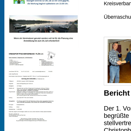
Kreisverban
Überraschu
Berich
Der 1. Vo
begrüßte 
stellvert
Christoph