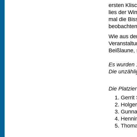
ersten Kli
lies der Wi
mal die Bi
beobachte
Wie aus dem
Veranstaltu
Beißlaune,
Es wurden 1
Die unzähli
Die Platzie
Gerrit
Holger
Gunna
Henni
Thoma