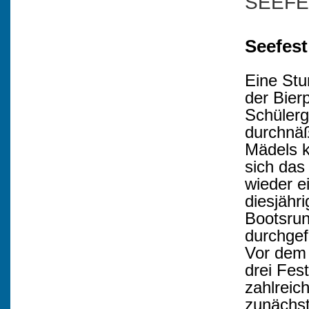
SEEFE
Seefest
Eine Stu
der Bier
Schülerg
durchnäß
Mädels k
sich das
wieder e
diesjähr
Bootsrun
durchgef
Vor dem 
drei Fes
zahlreic
zunächst