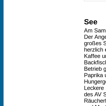
See
Am Samst
Der Ange
großes S
herzlich
Kaffee u
Backfisc
Betrieb
Paprika 
Hungerge
Leckere 
des AV S
Räucherf