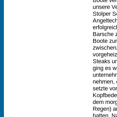
Boote vert
unsere Ve
Stolper 
Angeltech
erfolgre
Barsche z
Boote zum
zwischenz
vorgeheiz
Steaks u
ging es w
unternehm
nehmen, 
setzte vo
Kopfbedec
dem morge
Regen) au
hatten. N