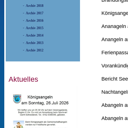
Brandungsa
Archiv 2018
Königsange
Archiv 2017
Archiv 2016
Ananageln
Archiv 2015
Archiv 2014
Anangeln a
Archiv 2013
Archiv 2012
Ferienpass
Vorankündi
Aktuelles
Bericht See
Nachtangel
Abangeln 
Abangeln a