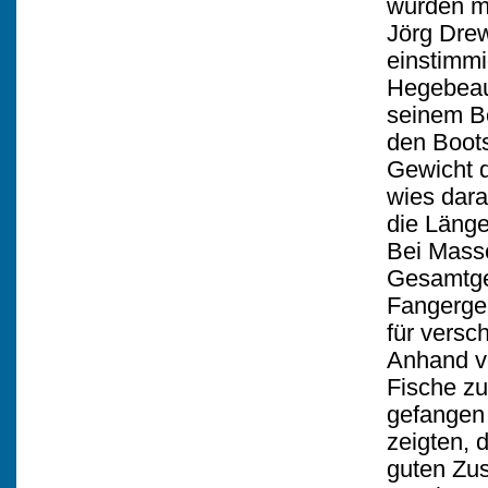
wurden mi
Jörg Drew
einstimmi
Hegebeauf
seinem Be
den Boot
Gewicht d
wies dara
die Länge
Bei Mass
Gesamtge
Fangerge
für vers
Anhand vo
Fische z
gefangen
zeigten, 
guten Zus