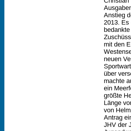
Christian
Ausgabens
Anstieg d
2013. Es 
bedankte
Zuschüss
mit den 
Westensee
neuen Ver
Sportwart
über vers
machte au
ein Meer
größte He
Länge vo
von Helmu
Antrag ei
JHV der J