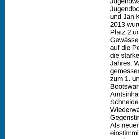
Jugendwa
Jugendbo
und Jan K
2013 wurd
Platz 2 u
Gewässerw
auf die P
die star
Jahres. W
gemessene
zum 1. un
Bootswart
Amtsinhab
Schneider
Wiederwa
Gegensti
Als neue
einstimmi