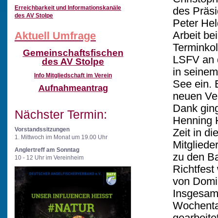
Erreichbarkeit und Informationskanäle
des Präs
des AV Stolpe
Peter Hel
Arbeit be
Aktuell Umfrage
Terminkol
Gemeinschaftsfischen
LSFV an 
des AV Stolpe
in seinem
Info
Mitgliedschaft im Verein
See ein. 
Aufnahmeantrag
neuen Ve
Dank ging
Nächster Termin:
Henning H
Vorstandssitzungen
Zeit in d
1. Mittwoch im Monat um 19.00 Uhr
Mitgliede
Anglertreff am Sonntag
zu den Ba
10 - 12 Uhr im Vereinheim
Richtfest
von Domin
Insgesam
Wochenta
gearbeite