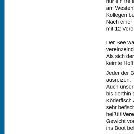
nur ein fre
am Westens
Kollegen b
Nach einer 
mit 12 Vere
Der See war
vereinzelnd
Als sich de
keimte Hof
Jeder der B
ausreizen.
Auch unser
bis dorthin
Köderfisch a
sehr befisc
heißt!!!
Vere
Gewicht vo
ins Boot be