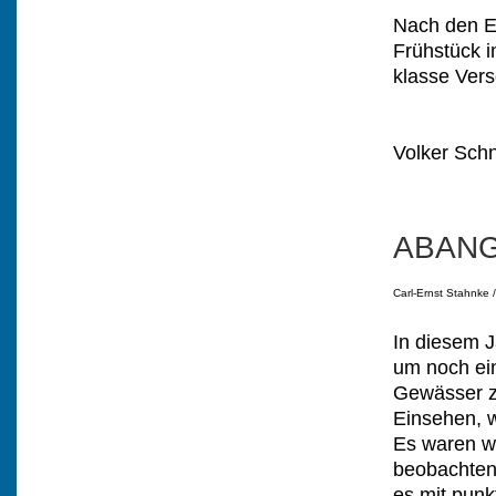
Nach den Eh
Frühstück i
klasse Ver
Volker Schn
ABANG
Carl-Ernst Stahnke /
In diesem J
um noch ein
Gewässer zu
Einsehen, 
Es waren wi
beobachten,
es mit punk