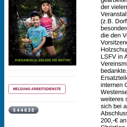
der viele
Veranstal
(z.B. Dor
besondere
die den Ve
Vorsitze
Holzschu
LSFV in A
Vereinsmit
bedankte.
Ersatztei
internen 
MELDUNG ARBEITSDIENSTE
Westensee
weiteres 
sich bei 
Abschlus
200,-€ an