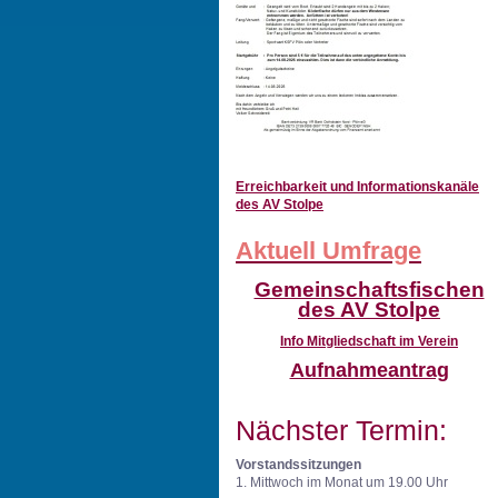
Erreichbarkeit und Informationskanäle
des AV Stolpe
Aktuell Umfrage
Gemeinschaftsfischen
des AV Stolpe
Info
Mitgliedschaft im Verein
Aufnahmeantrag
Nächster Termin:
Vorstandssitzungen
1. Mittwoch im Monat um 19.00 Uhr