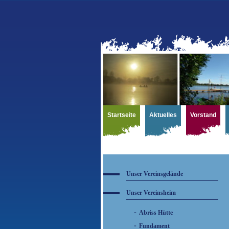
Startseite
Aktuelles
Vorstand
Unser Vereinsgelände
Unser Vereinsheim
Abriss Hütte
Fundament