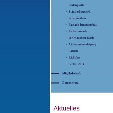
Bodenplatte
Ständerbauwerk
Innenausbau
Fassade-Innenausbau
Außenfassade
Innenausbau-Dach
Abwasserbeseitigung
Estrich
Richtfest
Seefest 2014
Mitgliedschaft
Datenschutz
Aktuelles