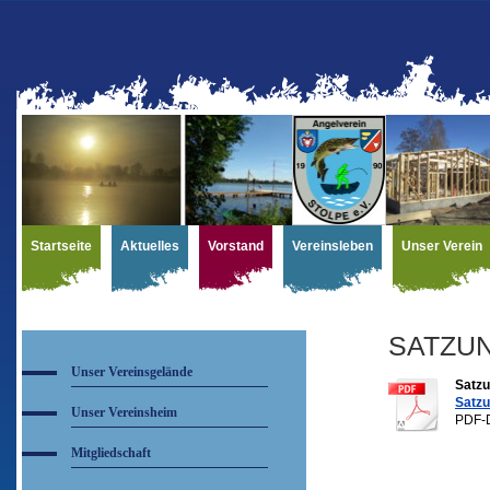
Startseite
Aktuelles
Vorstand
Vereinsleben
Unser Verein
SATZU
Unser Vereinsgelände
Satzu
Satzu
Unser Vereinsheim
PDF-D
Mitgliedschaft